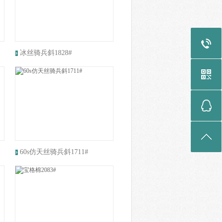
冰丝骑兵斜1828#
60s仿天丝骑兵斜1711#