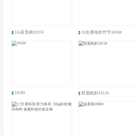
16s富贵棉1837#
16支赛络纺竹节1836#
 US
1818#
双股粗斜1812#