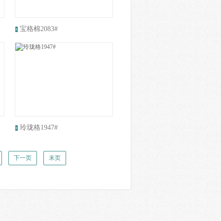
宝格棉2083#
玲珑格1947#
下一页
末页