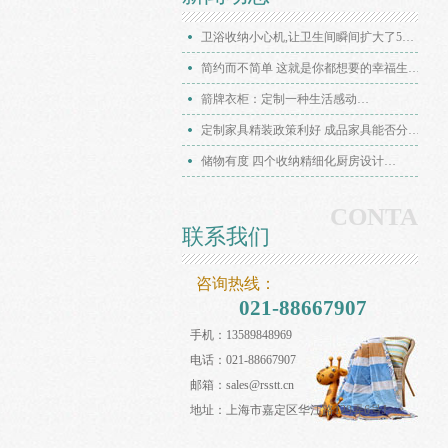
卫浴收纳小心机,让卫生间瞬间扩大了5㎡…
简约而不简单 这就是你都想要的幸福生活…
箭牌衣柜：定制一种生活感动…
定制家具精装政策利好 成品家具能否分到蛋糕…
储物有度 四个收纳精细化厨房设计…
CONTACT
联系我们
咨询热线：
021-88667907
手机：13589848969
电话：021-88667907
邮箱：sales@rsstt.cn
地址：上海市嘉定区华江路129弄6号J