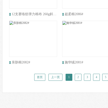
12支赛络纺弹力棉布 260g斜纹梭织布料 春夏时装外套女裤
超柔棉2086#
亲肤棉2082#
施华绒2081#
首页
上一页
1
2
3
4
5